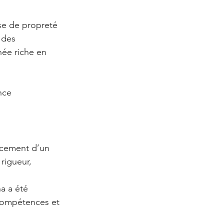
ise de propreté 
 des 
ée riche en 
nce 
ncement d’un 
rigueur, 
a a été 
 compétences et 