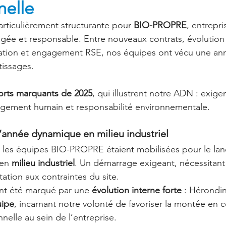
nelle
articulièrement structurante pour 
BIO-PROPRE
, entrepr
gée et responsable. Entre nouveaux contrats, évolution
tion et engagement RSE, nos équipes ont vécu une ann
tissages.
orts marquants de 2025
, qui illustrent notre ADN : exige
agement humain et responsabilité environnementale.
’année dynamique en milieu industriel
5, les équipes BIO-PROPRE étaient mobilisées pour le la
en 
milieu industriel
. Un démarrage exigeant, nécessitant 
ation aux contraintes du site.
nt été marqué par une 
évolution interne forte
 : Hérondin
uipe
, incarnant notre volonté de favoriser la montée en
nnelle au sein de l’entreprise.