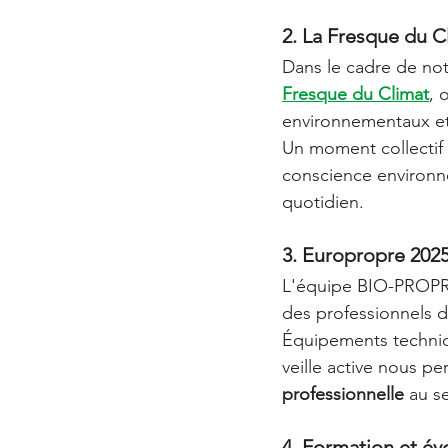
2. La Fresque du Cl
Dans le cadre de no
Fresque du Climat
, 
environnementaux et
Un moment collectif 
conscience environn
quotidien.
3. Europropre 2025 
L'équipe BIO-PROPRE
des professionnels d
Équipements techniqu
veille active nous pe
professionnelle
 au s
4. Formation et év