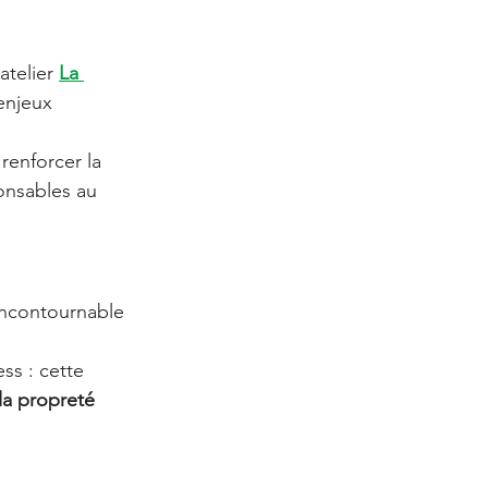
atelier 
La 
enjeux 
renforcer la 
onsables au 
incontournable 
ss : cette 
la propreté 