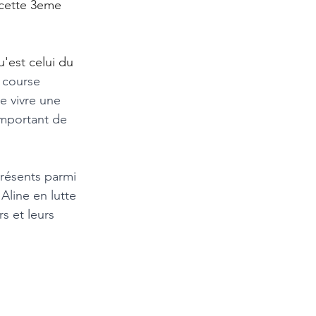
 cette 3eme 
'est celui du 
 course 
e vivre une 
important de 
résents parmi 
Aline en lutte 
s et leurs 