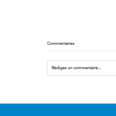
Commentaires
Rédigez un commentaire...
Nettoyage de vitrerie
professionnelle : un savoir-
faire technique au service de
votre image