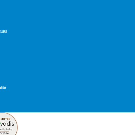
EURS
lité