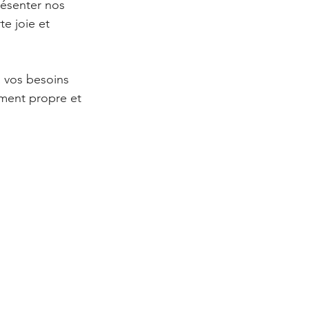
résenter nos 
e joie et 
 vos besoins 
ment propre et 