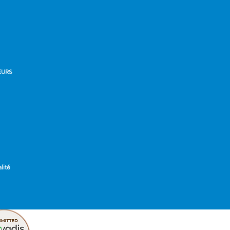
EURS
lité