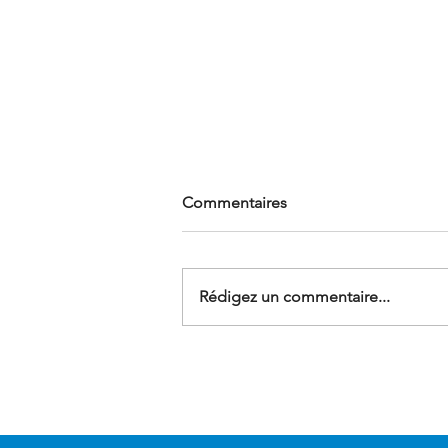
Commentaires
Rédigez un commentaire...
Nettoyage de vitrerie
professionnelle : un savoir-
faire technique au service de
votre image