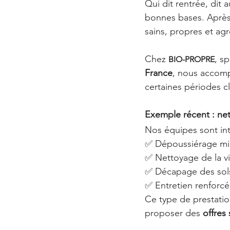
Qui dit rentrée, dit a
bonnes bases. Après l
sains, propres et a
Chez 
, sp
BIO-PROPRE
France
, nous accomp
certaines périodes cl
Exemple récent : ne
Nos équipes sont in
✅ Dépoussiérage min
✅ Nettoyage de la vi
✅ Décapage des sols
✅ Entretien renforc
Ce type de prestatio
proposer des 
offres