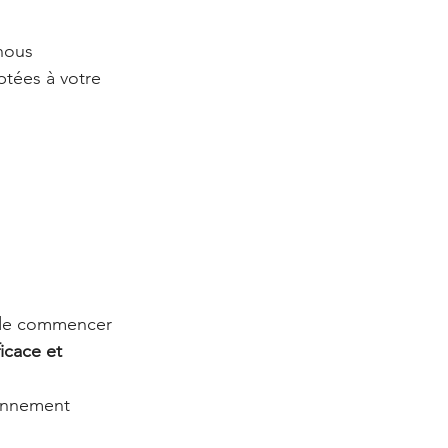
nous 
ptées à votre 
s de commencer 
icace et 
onnement 