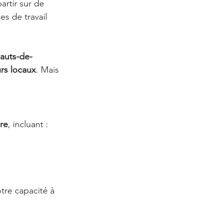
artir sur de 
s de travail 
Hauts-de-
urs locaux
. Mais 
re
, incluant :
tre capacité à 