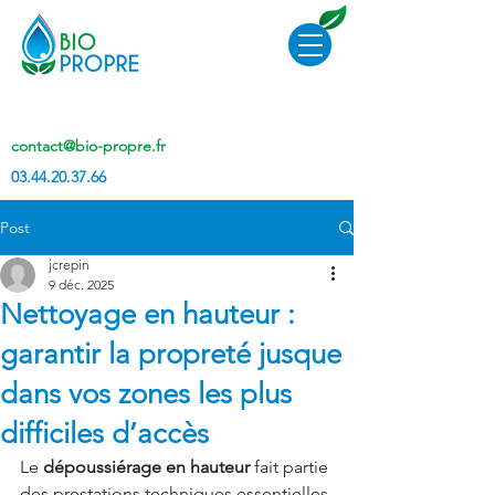
contact@bio-propre.fr
03.44.20.37.66
Post
jcrepin
9 déc. 2025
Nettoyage en hauteur :
garantir la propreté jusque
dans vos zones les plus
difficiles d’accès
Le 
dépoussiérage en hauteur
 fait partie 
des prestations techniques essentielles 