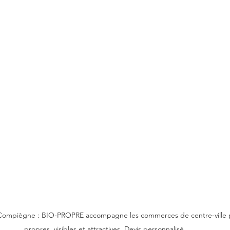
 Compiègne : BIO-PROPRE accompagne les commerces de centre-ville po
propres, visibles et attractives. Devis personnalisé.