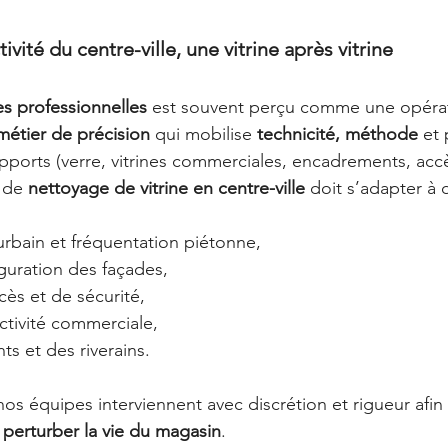
ctivité du centre-ville, une vitrine après vitrine
es professionnelles
 est souvent perçu comme une opérat
métier de précision
 qui mobilise 
technicité, méthode
 et 
ports (verre, vitrines commerciales, encadrements, accè
 de 
nettoyage de vitrine en centre-ville
 doit s’adapter à
rbain et fréquentation piétonne,
guration des façades,
cès et de sécurité,
activité commerciale,
ts et des riverains.
 nos équipes interviennent avec discrétion et rigueur afin
 perturber la vie du magasin
.