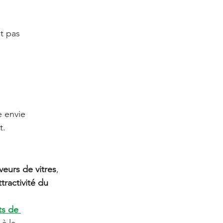
t pas 
 envie 
t.
aveurs de vitres
, 
ractivité du 
s de 