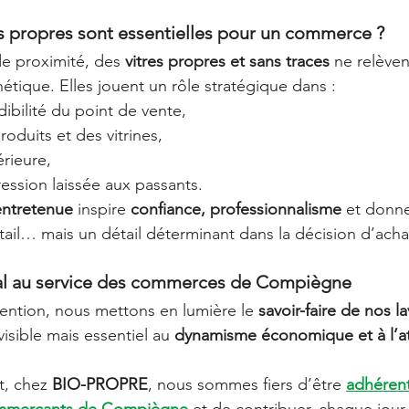
s propres sont essentielles pour un commerce ?
 proximité, des 
vitres propres et sans traces
 ne relèven
étique. Elles jouent un rôle stratégique dans :
dibilité du point de vente,
produits et des vitrines,
érieure,
ession laissée aux passants.
 entretenue
 inspire 
confiance, professionnalisme
 et donne
étail… mais un détail déterminant dans la décision d’acha
ocal au service des commerces de Compiègne
vention, nous mettons en lumière le 
savoir-faire de nos l
isible mais essentiel au 
dynamisme économique et à l’att
, chez 
BIO-PROPRE
, nous sommes fiers d’être 
adhérent