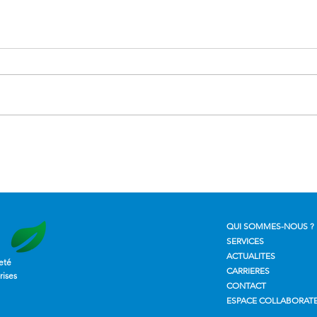
Nettoyage de verrière en
Robo
hauteur : une intervention
prof
technique réalisée en toute
lance
sécurité
les e
QUI SOMMES-NOUS ?
SERVICES
ACTUALITES
eté
CARRIERES
rises
CONTACT
ESPACE COLLABORAT