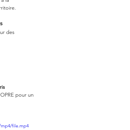
à la 
itoire.
s
ur des 
ris
ROPRE pour un 
/mp4/file.mp4