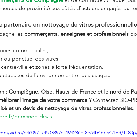
commerçants de Compiègne
 et de contribuer, chaque jour, 
merces de proximité aux côtés d’acteurs engagés du terr
partenaire en nettoyage de vitres professionnelle
agne les 
commerçants, enseignes et professionnels
 po
trines commerciales,
er ou ponctuel des vitres,
 centre-ville et zones à forte fréquentation,
pectueuses de l’environnement et des usages.
on : Compiègne, Oise, Hauts-de-France et le nord de Pa
méliorer l’image de votre commerce ? 
Contactez BIO-P
isé et un devis de nettoyage de vitres professionnelles
. 
pre.fr/demande-devis
ic.com/video/e46097_74533397ca194286bf8e64b4bb947fed/1080p