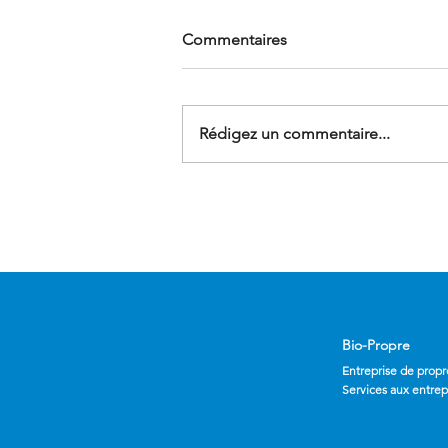
Commentaires
Rédigez un commentaire...
Nettoyage de vitrerie
professionnelle : un savoir-
faire technique au service de
votre image
Bio-Propre
Entreprise de propr
Services aux entrep