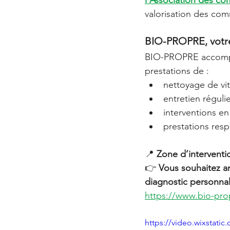
l’Association des 
valorisation des com
BIO-PROPRE, votre 
BIO-PROPRE accomp
prestations de :
nettoyage de vi
entretien réguli
interventions en
prestations res
📍 
Zone d’interventi
👉 
Vous souhaitez a
diagnostic personnal
https://www.bio-pro
https://video.wixstat