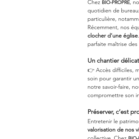
Chez 
, n
BIO-PROPRE
quotidien de bureaux
particulière, notamme
Récemment, nos équip
clocher d’une église
parfaite maîtrise des
Un chantier délica
👉 Accès difficiles, 
soin pour garantir un
notre savoir-faire, n
compromettre son in
Préserver, c’est pr
Entretenir le patrimo
valorisation de nos
collective. Chez 
BIO