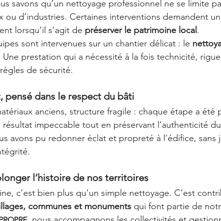
ous savons qu’un nettoyage professionnel ne se limite pas
 ou d’industries. Certaines interventions demandent un
nt lorsqu’il s’agit de 
préserver le patrimoine local
.
es sont intervenues sur un chantier délicat : le 
nettoy
. Une prestation qui a nécessité à la fois technicité, rigu
 règles de sécurité.
t, pensé dans le respect du bâti
matériaux anciens, structure fragile : chaque étape a été
 résultat impeccable tout en préservant l’authenticité du
ous avons pu redonner éclat et propreté à l’édifice, sans 
tégrité.
olonger l’histoire de nos territoires
ine, c’est bien plus qu’un simple nettoyage. C’est contri
 villages, communes et monuments
 qui font partie de notr
, nous accompagnons les collectivités et gestionn
-PROPRE