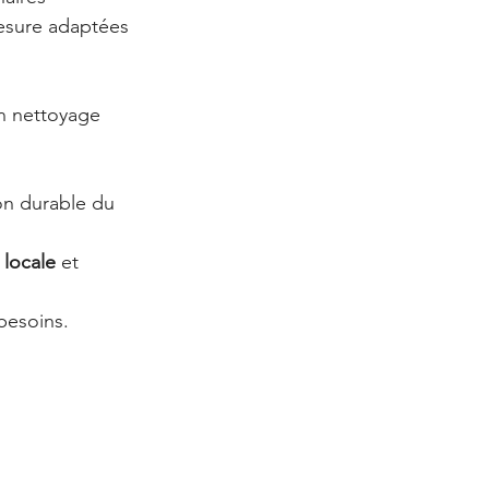
mesure adaptées 
n nettoyage 
ion durable du 
locale
 et 
besoins. 