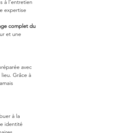
 à l’entretien 
e expertise 
age complet du 
eur et une 
 préparée avec 
 lieu. Grâce à 
jamais 
buer à la 
e identité 
aires 