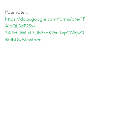
Pour voter : 
https://docs.google.com/forms/d/e/1F
AIpQLSdP2Sx-
3Xi2cfljlWLeL7_iiv5cpK26rLLqc2WhjwG
BttlbDw/viewform