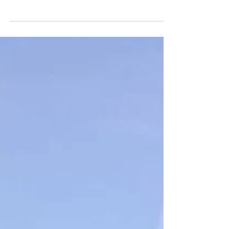
hasard. Derrière chaque vitrage parfaitement
propre se cachent des techniques précises,
du matériel adapté et l'expérience d'agents
qualifiés. C'est ce savoir-faire que les
équipes de BIO-PROPRE ont récemment mis
en œuvre lors d'une intervention de
nettoyage de vitrerie chez Eden Motors,
concession automobile, afin de redonner
toute leur transparence aux surfaces vitrées
du site. Le nettoyage de vitrerie : bien plus
qu'un simple cou