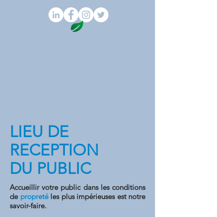
LIEU DE
RECEPTION
DU
PUBLIC
Accueillir votre public dans les conditions
de
propreté
les plus impérieuses est notre
savoir-faire.