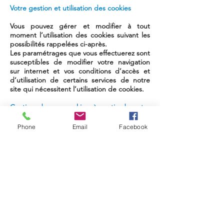
Votre gestion et utilisation des cookies
Vous pouvez gérer et modifier à tout
moment l’utilisation des cookies suivant les
possibilités rappelées ci-après.
Les paramétrages que vous effectuerez sont
susceptibles de modifier votre navigation
sur internet et vos conditions d’accès et
d’utilisation de certains services de notre
site qui nécessitent l’utilisation de cookies.
Gestion de vos cookies à partir de votre
logiciel de navigation
Phone
Email
Facebook
Vous pouvez configurer votre logiciel de
navigation de manière à ce que des Cookies
soient enregistrés dans votre terminal ou
qu'ils soient rejetés, soit systématiquement,
soit selon leur émetteur.
Pour connaître les modalités applicables à la
gestion des cookies stockés dans votre
navigateur, nous vous invitons à consulter le
menu d'aide de votre navigateur ainsi que
la rubrique « Vos traces » du site de la CNIL