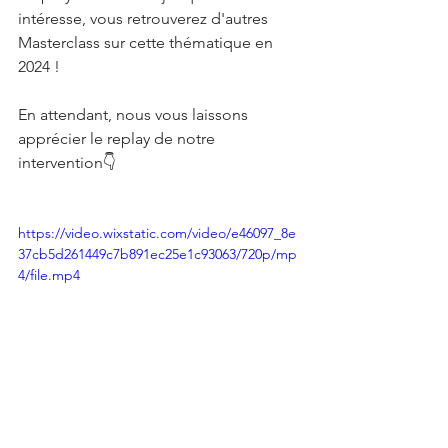
intéresse, vous retrouverez d'autres 
Masterclass sur cette thématique en 
2024 !
En attendant, nous vous laissons 
apprécier le replay de notre 
intervention👇
https://video.wixstatic.com/video/e46097_8e
37cb5d261449c7b891ec25e1c93063/720p/mp
4/file.mp4