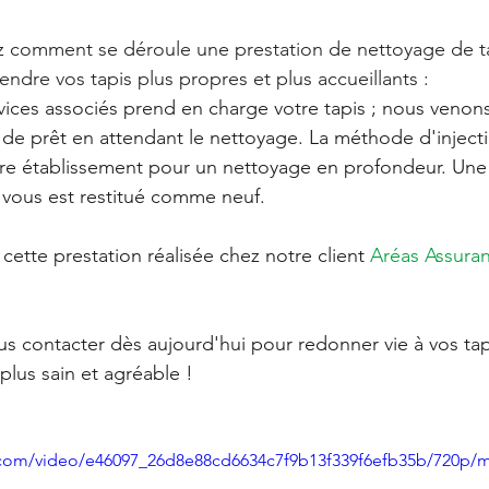
comment se déroule une prestation de nettoyage de tap
ndre vos tapis plus propres et plus accueillants : 
ices associés prend en charge votre tapis ; nous venons
s de prêt en attendant le nettoyage. La méthode d'injecti
tre établissement pour un nettoyage en profondeur. Une 
is vous est restitué comme neuf.
ette prestation réalisée chez notre client 
Aréas Assura
s contacter dès aujourd'hui pour redonner vie à vos tapi
lus sain et agréable !
ic.com/video/e46097_26d8e88cd6634c7f9b13f339f6efb35b/720p/