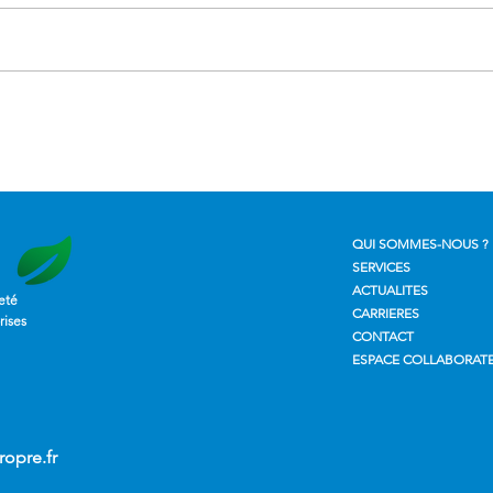
Nettoyage de verrière en
Robo
hauteur : une intervention
prof
technique réalisée en toute
lance
sécurité
les e
QUI SOMMES-NOUS ?
SERVICES
ACTUALITES
eté
CARRIERES
rises
CONTACT
ESPACE COLLABORAT
opre.fr