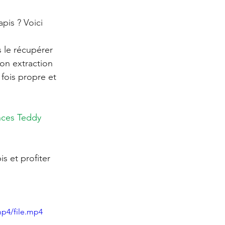
is ? Voici 
 le récupérer 
on extraction 
fois propre et 
nces
Teddy 
s et profiter 
mp4/file.mp4