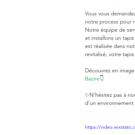
Vous vous demandez 
notre process pour re
Notre équipe de serv
et installons un tapi
est réalisée dans no
revitalisé, votre tap
Découvrez en image c
Bazire
👇
✨N’hésitez pas à nou
d'un environnement p
https://video.wixstat