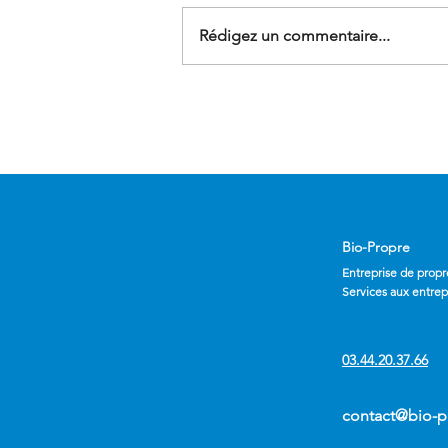
Rédigez un commentaire...
Nettoyage de vitrerie
professionnelle : un savoir-
faire technique au service de
votre image
Bio-Propre
Entreprise de propr
Services aux entrep
03.44.20.37.66
contact@bio-pr