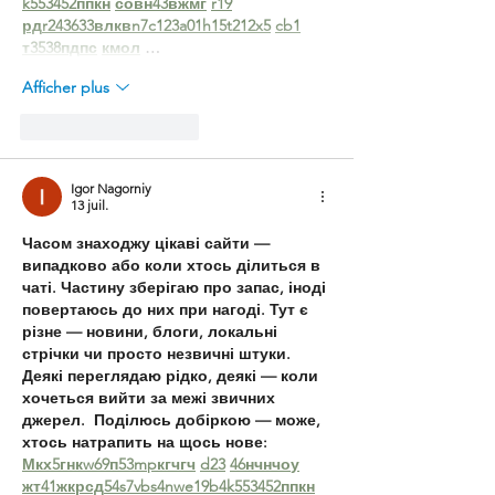
k55
34
52
пп
кн
с
о
вн
43
вж
мг
r19
рд
r24
36
33
вл
кв
n7
c123
a01
h15
t21
2x5
cb1
т
35
38
пд
пс
км
ол
 …
Afficher plus
J'aime
Répondre
Igor Nagorniy
13 juil.
Часом знаходжу цікаві сайти — 
випадково або коли хтось ділиться в 
чаті. Частину зберігаю про запас, іноді 
повертаюсь до них при нагоді. Тут є 
різне — новини, блоги, локальні 
стрічки чи просто незвичні штуки. 
Деякі переглядаю рідко, деякі — коли 
хочеться вийти за межі звичних 
джерел.  Поділюсь добіркою — може, 
хтось натрапить на щось нове:  
М
к
х
5
г
нк
w69
п
53
mp
кг
чг
ч
d23
46
н
чн
чо
у
жт
41
ж
кр
сд
54
s7
vb
s4
nw
e19
b4
k55
34
52
пп
кн