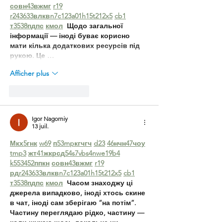
с
о
вн
43
вж
мг
r19
r24
36
33
вл
кв
n7
c123
a01
h15
t21
2x5
cb1
т
35
38
пд
пс
км
ол
  Щодо загальної 
інформації — іноді буває корисно 
мати кілька додаткових ресурсів під 
рукою. Це …
Afficher plus
J'aime
Répondre
Igor Nagorniy
13 juil.
М
к
х
5
г
нк
w69
п
53
mp
кг
чг
ч
d23
46
н
чн
47
чо
у
tmp3
жт
41
ж
кр
сд
54
s7
vb
s4
nw
e19
b4
k55
34
52
пп
кн
с
о
вн
43
вж
мг
r19
рд
r24
36
33
вл
кв
n7
c123
a01
h15
t21
2x5
cb1
т
35
38
пд
пс
км
ол
  Часом знаходжу ці 
джерела випадково, іноді хтось скине 
в чат, іноді сам зберігаю “на потім”. 
Частину переглядаю рідко, частину — 