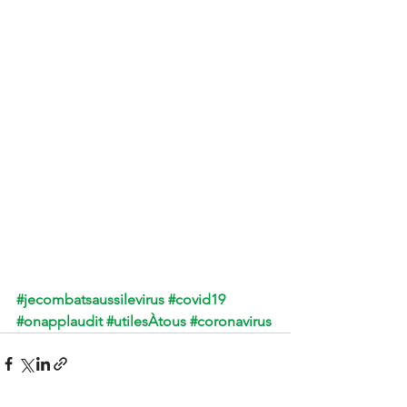
#jecombatsaussilevirus
#covid19
#onapplaudit
#utilesÀtous
#coronavirus