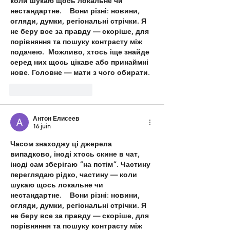
коли шукаю щось локальне чи 
нестандартне.    Вони різні: новини, 
огляди, думки, регіональні стрічки. Я 
не беру все за правду — скоріше, для 
порівняння та пошуку контрасту між 
подачею.  Можливо, хтось іще знайде 
серед них щось цікаве або принаймні 
нове. Головне — мати з чого обирати. 
J'aime
Répondre
Антон Елисеев
16 juin
Часом знаходжу ці джерела 
випадково, іноді хтось скине в чат, 
іноді сам зберігаю “на потім”. Частину 
переглядаю рідко, частину — коли 
шукаю щось локальне чи 
нестандартне.    Вони різні: новини, 
огляди, думки, регіональні стрічки. Я 
не беру все за правду — скоріше, для 
порівняння та пошуку контрасту між 