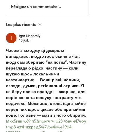
Rédigez un commentaire...
Nettoyage de verrière en
Robot de netto
hauteur : une intervention
professionnel : 
technique réalisée en
PROPRE lance u
Les plus récents
toute sécurité
nouvelle offre po
entreprises
Igor Nagorniy
13 juil.
Часом знаходжу ці джерела 
випадково, іноді хтось скине в чат, 
іноді сам зберігаю “на потім”. Частину 
переглядаю рідко, частину — коли 
шукаю щось локальне чи 
нестандартне.    Вони різні: новини, 
огляди, думки, регіональні стрічки. Я 
не беру все за правду — скоріше, для 
порівняння та пошуку контрасту між 
подачею.  Можливо, хтось іще знайде 
серед них щось цікаве або принаймні 
нове. Головне — мати з чого обирати.  
М
к
х
5
г
нк
w69
п
53
mp
кг
чг
ч
d23
46
н
чн
47
чо
у
tmp3
жт
41
ж
кр
сд
54
s7
vb
s4
nw
e19
b4