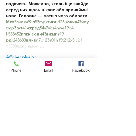
подачею.  Можливо, хтось іще знайде 
серед них щось цікаве або принаймні 
нове. Головне — мати з чого обирати.  
М
к
х
5
г
нк
w69
п
53
mp
кг
чг
ч
d23
46
н
чн
47
чо
у
tmp3
жт
41
ж
кр
сд
54
s7
vb
s4
nw
e19
b4
k55
34
52
пп
кн
с
о
вн
43
вж
мг
r19
рд
r24
36
33
вл
кв
n7
c123
a01
h15
t21
2x5
cb1
т
35
38
пд
пс
км
ол
 …
Afficher plus
J'aime
Répondre
Phone
Email
Facebook
Антон Елисеев
16 juin
Часом знаходжу цікаві сайти — 
випадково або коли хтось ділиться в 
чаті. Частину зберігаю про запас, іноді 
повертаюсь до них при нагоді. Тут є 
різне — новини, блоги, локальні 
стрічки чи просто незвичні штуки. 