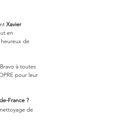
nt 
Xavier 
out en 
t heureux de 
Bravo à toutes 
ROPRE pour leur 
de-France ?
 nettoyage de 