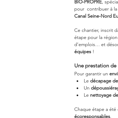
BIO‑PROPRE
, spécia
pour  contribuer à la
Canal Seine-Nord E
Ce chantier, inscrit 
étape pour la région 
d’emplois… et désor
équipes
 !
Une prestation de
Pour garantir un 
envi
Le 
décapage des
Un 
dépoussiéra
Le 
nettoyage des
Chaque étape a été ef
écoresponsables
.