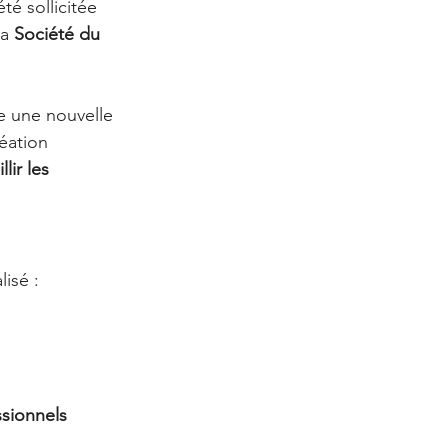
été sollicitée 
a 
Société du 
e une nouvelle 
éation 
lir les 
lisé :
sionnels 